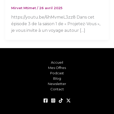
Mirvet Mtimet
/
26 avril 2025
https://youtu.be/6hMvmeL3zz8 Dans cet
épisode 3 de la saison 1 de « Projetez-Vous »,
je vous invite à un voyage autour […]
Accueil
Mes Offres
Podcast
Blog
Newsletter
Contact